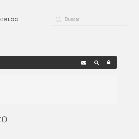
TO
BLOG
co