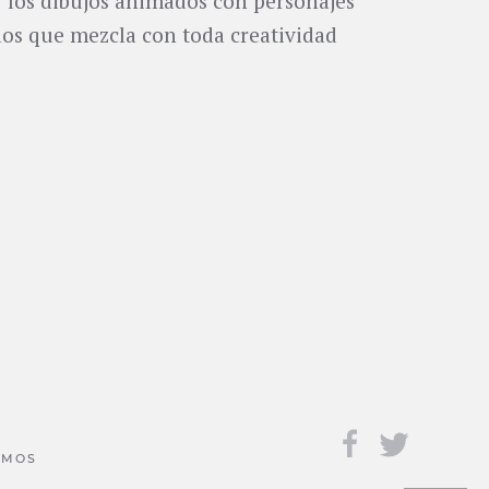
r los dibujos animados con personajes
los que mezcla con toda creatividad
AMOS