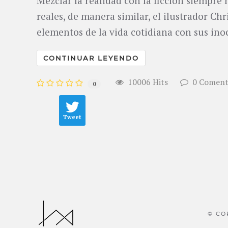
Mezclar la realidad con la ficción siempre
reales, de manera similar, el ilustrador C
elementos de la vida cotidiana con sus inoc
CONTINUAR LEYENDO
10006 Hits
0 Coment
0
Tweet
© CO